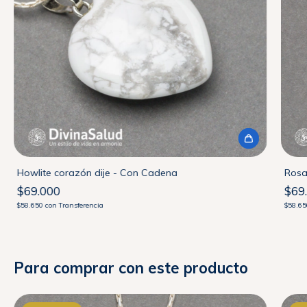
Howlite corazón dije - Con Cadena
Rosa
$69.000
$69
$58.650
con
Transferencia
$58.6
Para comprar con este producto