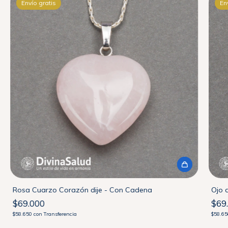
Envío gratis
En
Rosa Cuarzo Corazón dije - Con Cadena
Ojo 
$69.000
$69
$58.650
con
Transferencia
$58.6