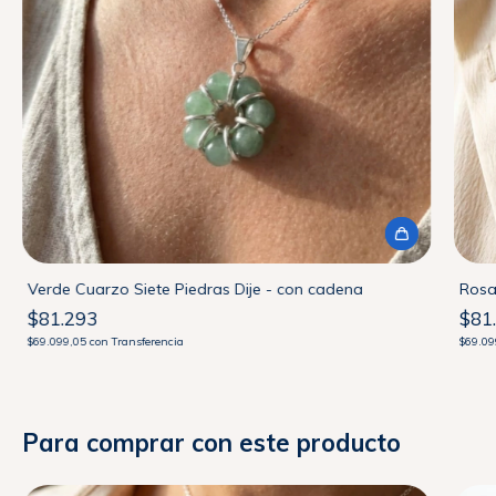
Verde Cuarzo Siete Piedras Dije - con cadena
Rosa
$81.293
$81
$69.099,05
con
Transferencia
$69.0
Para comprar con este producto