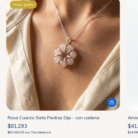
Envío gratis
Rosa Cuarzo Siete Piedras Dije - con cadena
Amat
$81.293
$41
$69.099,05
con
Transferencia
$34.8