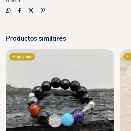
COMPARTIR
Productos similares
Envío gratis
En