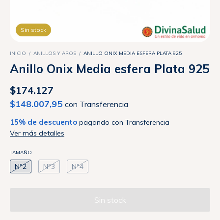
Sin stock
INICIO
/
ANILLOS Y AROS
/
ANILLO ONIX MEDIA ESFERA PLATA 925
Anillo Onix Media esfera Plata 925
$174.127
$148.007,95
con
Transferencia
15% de descuento
pagando con Transferencia
Ver más detalles
TAMAÑO
Nº2
Nº3
Nº4