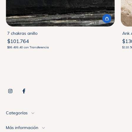
7 chakras anillo
Ank A
$101.764
$13
$86.499,40
con
Transferencia
$110.
Categorías
Más información