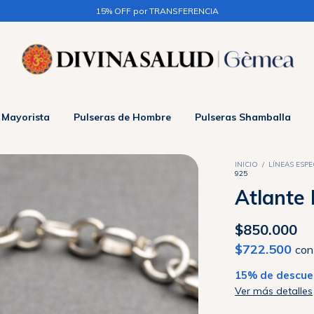
 Mayorista
Pulseras de Hombre
Pulseras Shamballa
INICIO
/
LÍNEAS ESPE
925
Atlante 
$850.000
$722.500
con
15% de descue
Ver más detalles