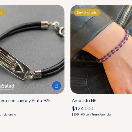
is
Envío gratis
sera con cuero y Plata 925
Amatista N6
$124.000
ansferencia
$105.400
con
Transferencia