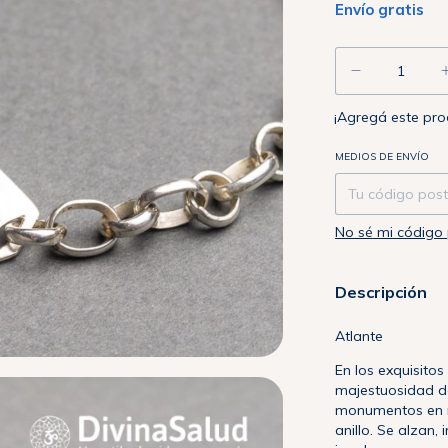
Envío gratis
¡Agregá este pr
Entregas para el
MEDIOS DE ENVÍO
No sé mi código 
Descripción
Atlante
En los exquisitos
majestuosidad de
monumentos en r
anillo. Se alzan,