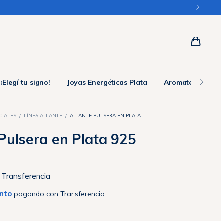
3 CUOTAS sin interés en + $50.000 / 6 CUOTAS sin interés 
¡Elegí tu signo!
Joyas Energéticas Plata
Aromaterapia
CIALES
/
LÍNEA ATLANTE
/
ATLANTE PULSERA EN PLATA
Pulsera en Plata 925
Transferencia
nto
pagando con Transferencia