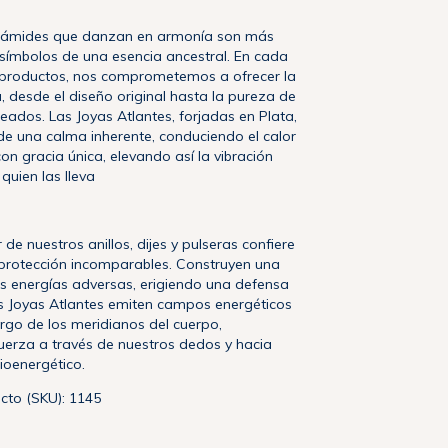
irámides que danzan en armonía son más
símbolos de una esencia ancestral. En cada
 productos, nos comprometemos a ofrecer la
 desde el diseño original hasta la pureza de
eados. Las Joyas Atlantes, forjadas en Plata,
e una calma inherente, conduciendo el calor
 con gracia única, elevando así la vibración
quien las lleva
r de nuestros anillos, dijes y pulseras confiere
protección incomparables. Construyen una
as energías adversas, erigiendo una defensa
s Joyas Atlantes emiten campos energéticos
argo de los meridianos del cuerpo,
uerza a través de nuestros dedos y hacia
ioenergético.
cto (SKU): 1145