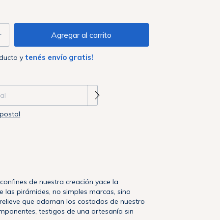
tenés envío gratis!
oducto y
 CP:
Cambiar CP
postal
 confines de nuestra creación yace la
 las pirámides, no simples marcas, sino
elieve que adornan los costados de nuestro
 imponentes, testigos de una artesanía sin