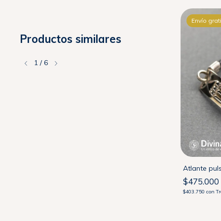
Envío gratis
Envío grat
Productos similares
1
/
6
Howlite Blanco Nº 4
Atlante pul
$80.000
$475.000
$68.000
con
Transferencia
$403.750
con
Tr