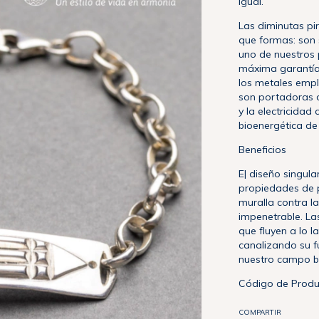
igual.
Las diminutas p
que formas: son 
uno de nuestros
máxima garantía,
los metales empl
son portadoras d
y la electricidad
bioenergética de 
Beneficios
E| diseño singula
propiedades de 
muralla contra l
impenetrable. La
que fluyen a lo l
canalizando su f
nuestro campo b
Código de Produ
COMPARTIR