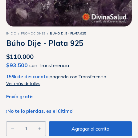
INICIO
/
PROMOCIONES
/
BÚHO DIJE - PLATA 925
Búho Dije - Plata 925
$110.000
$93.500
con
Transferencia
15% de descuento
pagando con Transferencia
Ver más detalles
Envío gratis
¡No te lo pierdas, es el último!