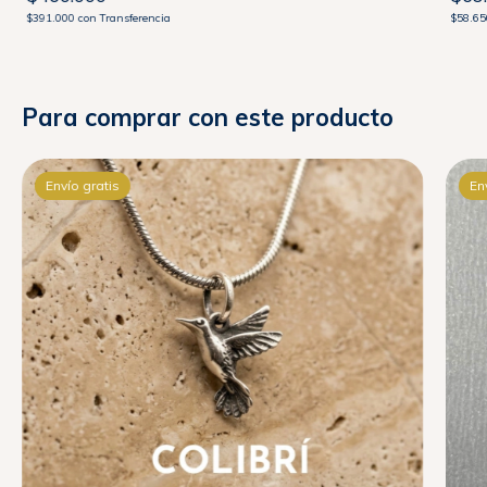
$391.000
con
Transferencia
$58.6
Para comprar con este producto
Envío gratis
En