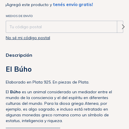
tenés envío gratis!
¡Agregá este producto y
Entregas para el CP:
MEDIOS DE ENVÍO
Cambiar CP
No sé mi código postal
Descripción
El Búho
Elaborado en Plata 925. En piezas de Plata.
El
Búho
es un animal considerado un mediador entre el
mundo de la consciencia y el del espíritu en diferentes
culturas del mundo. Para la diosa griega Atenea, por
ejemplo, es algo sagrado, e incluso está retratado en
algunas monedas greco romana como un símbolo de
estatus, inteligencia y riqueza.
___________________________