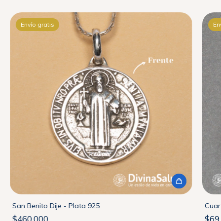
Envío gratis
En
San Benito Dije - Plata 925
Cuar
$460.000
$69