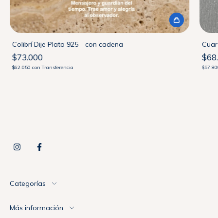
Colibrí Dije Plata 925 - con cadena
Cuarz
$73.000
$68
$62.050
con
Transferencia
$57.8
Categorías
Más información