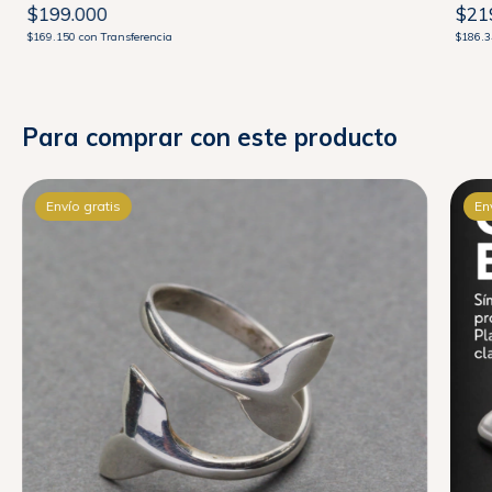
$199.000
$21
$169.150
con
Transferencia
$186.
Para comprar con este producto
Envío gratis
En