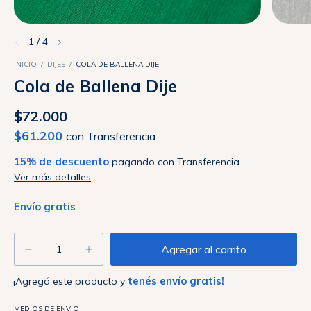
1
/
4
INICIO
/
DIJES
/
COLA DE BALLENA DIJE
Cola de Ballena Dije
$72.000
$61.200
con
Transferencia
15% de descuento
pagando con Transferencia
Ver más detalles
Envío gratis
tenés envío gratis!
¡Agregá este producto y
Entregas para el CP:
MEDIOS DE ENVÍO
Cambiar CP