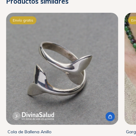
Productos similares
Envío gratis
En
Cola de Ballena Anillo
Garga