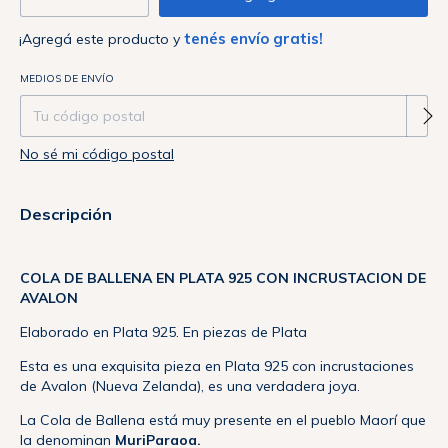
tenés envío gratis!
¡Agregá este producto y
Entregas para el CP:
MEDIOS DE ENVÍO
Cambiar CP
No sé mi código postal
Descripción
COLA DE BALLENA EN PLATA 925 CON INCRUSTACION DE
AVALON
Elaborado en Plata 925. En piezas de Plata
Esta es una exquisita pieza en Plata 925 con incrustaciones
de Avalon (Nueva Zelanda), es una verdadera joya.
La Cola de Ballena está muy presente en el pueblo Maorí que
la denominan
MuriParaoa.