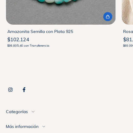
Amazonita Semilla con Plata 925
Rosa
$102.124
$81
$86.805,40
con
Transferencia
$69.0
Categorías
Más información