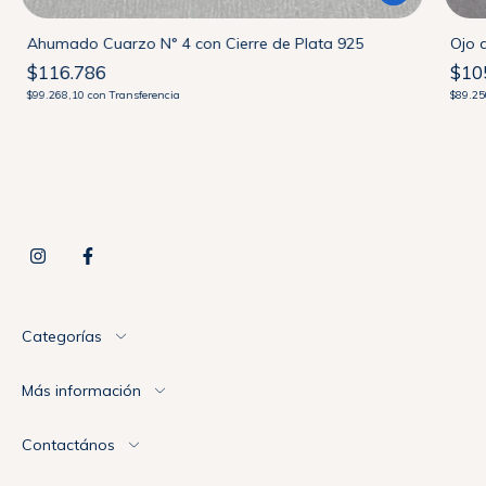
Ahumado Cuarzo N° 4 con Cierre de Plata 925
Ojo 
$116.786
$10
$99.268,10
con
Transferencia
$89.2
Categorías
Más información
Contactános