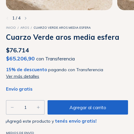
1
/
4
INICIO
/
AROS
/
CUARZO VERDE AROS MEDIA ESFERA
Cuarzo Verde aros media esfera
$76.714
$65.206,90
con
Transferencia
15% de descuento
pagando con Transferencia
Ver más detalles
Envío gratis
tenés envío gratis!
¡Agregá este producto y
Entregas para el CP:
MEDIOS DE ENVÍO
Cambiar CP