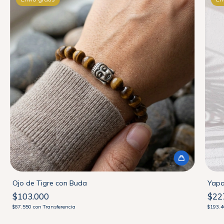
Ojo de Tigre con Buda
Yapa
$103.000
$22
$87.550
con
Transferencia
$193.