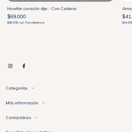
Howlite corazón dije - Con Cadena
Amat
$69.000
$41
$58.650
con
Transferencia
$34.8
Categorías
Más información
Contactános