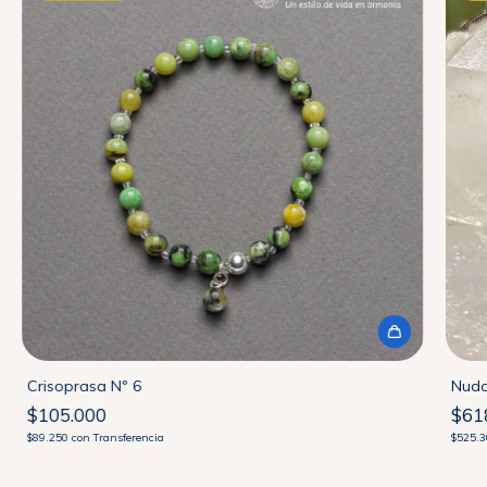
Crisoprasa Nº 6
Nudo
$105.000
$61
$89.250
con
Transferencia
$525.