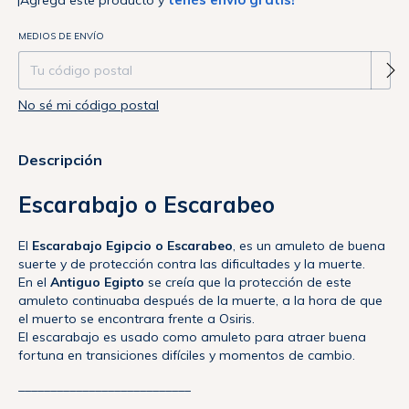
¡Agregá este producto y
Entregas para el CP:
MEDIOS DE ENVÍO
Cambiar CP
No sé mi código postal
Descripción
Escarabajo o Escarabeo
El
Escarabajo Egipcio o Escarabeo
, es un amuleto de buena
suerte y de protección contra las dificultades y la muerte.
En el
Antiguo Egipto
se creía que la protección de este
amuleto continuaba después de la muerte, a la hora de que
el muerto se encontrara frente a Osiris.
El escarabajo es usado como amuleto para atraer buena
fortuna en transiciones difíciles y momentos de cambio.
___________________________