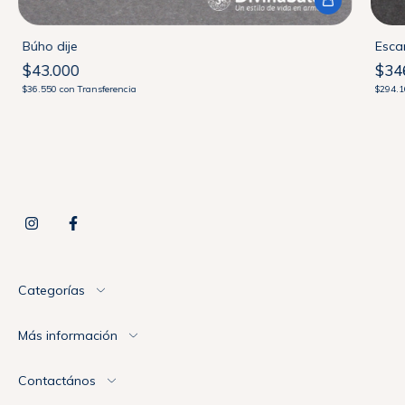
Búho dije
Esca
$43.000
$34
$36.550
con
Transferencia
$294.
Categorías
Más información
Contactános