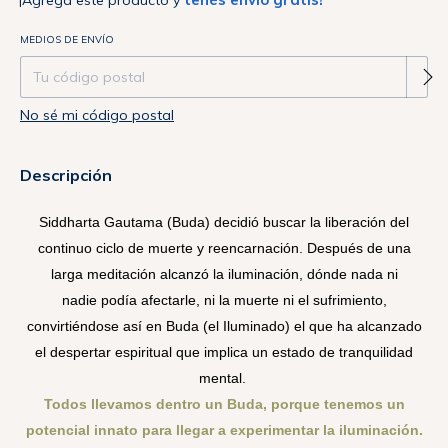
¡Agregá este producto y
Entregas para el CP:
MEDIOS DE ENVÍO
Cambiar CP
No sé mi código postal
Descripción
Siddharta Gautama (Buda) decidió buscar la liberación del
continuo ciclo de muerte y reencarnación. Después de una
larga meditación alcanzó la iluminación, dónde nada ni
nadie podía afectarle, ni la muerte ni el sufrimiento,
convirtiéndose así en Buda (el Iluminado) el que ha alcanzado
el despertar espiritual que implica un estado de tranquilidad
mental.
Todos llevamos dentro un Buda, porque tenemos un
potencial innato para llegar a experimentar la iluminación.