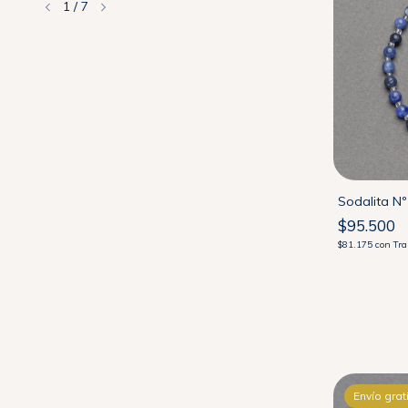
1
/
7
Sin stock
Turmalina de Colores N4 con cierre de
Sodalita Nº
Plata 925
$95.500
$114.000
$81.175
con
Tra
$96.900
con
Transferencia
Envío gratis
Envío grat