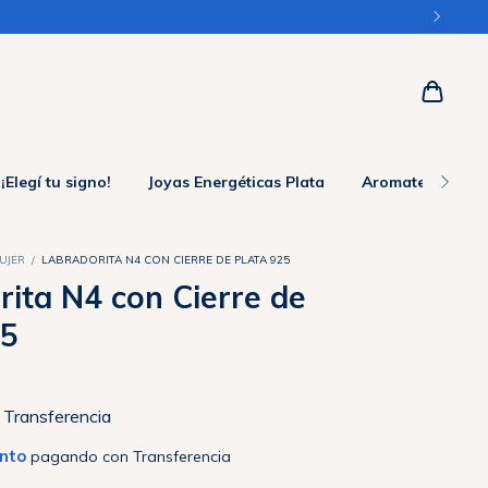
¡Elegí tu signo!
Joyas Energéticas Plata
Aromaterapia
UJER
/
LABRADORITA N4 CON CIERRE DE PLATA 925
ita N4 con Cierre de
25
Transferencia
nto
pagando con Transferencia