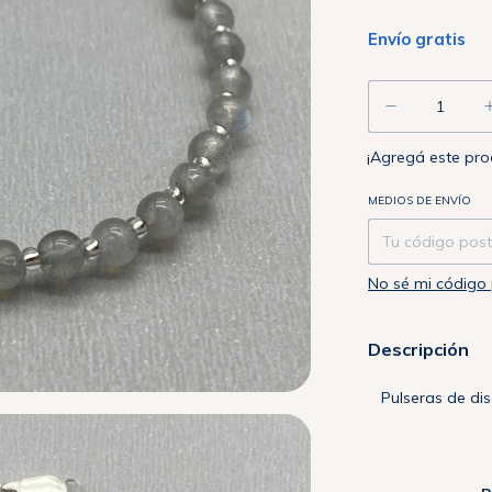
Envío gratis
¡Agregá este pr
Entregas para el
MEDIOS DE ENVÍO
No sé mi código 
Descripción
Pulseras de di