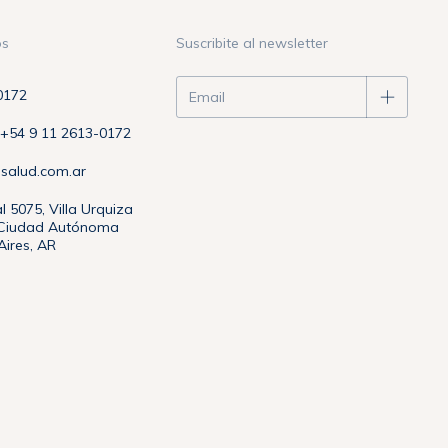
os
Suscribite al newsletter
0172
54 9 11 2613-0172
asalud.com.ar
l 5075, Villa Urquiza
, Ciudad Autónoma
ires, AR