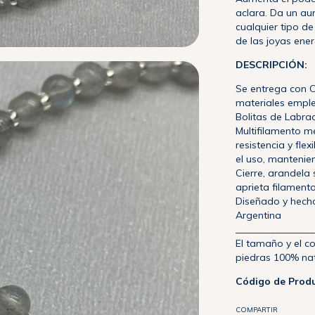
aclara. Da un a
cualquier tipo de
de las joyas ener
DE
SCRIPCIÓN:
Se entrega con C
materiales empl
Bolitas de Labra
Multifilamento me
resistencia y fl
el uso, mantenie
Cierre, arandela 
aprieta filamento
Diseñado y hecho
Argentina
________________
El tamaño y el c
piedras 100% nat
Código de Produ
COMPARTIR