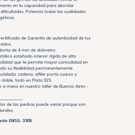
umento en tu capacidad para abordar
 dificultades. Potencia todas las cualidades
géticas.
ertificado de Garantía de autenticidad de los
eados.
dorita de 4 mm de diámetro.
tálico estañado interior rígida de alta
exibilidad que te permite mayor comodidad en
ndo su flexibilidad permanentemente.
soldada, cadena, alfiler porta cuarzo y
 doble, todo en Plata 925.
 a mano en nuestro taller de Buenos Aires -
___________
olor de las piedras puede variar porque son
urales.
cto (SKU): 3305