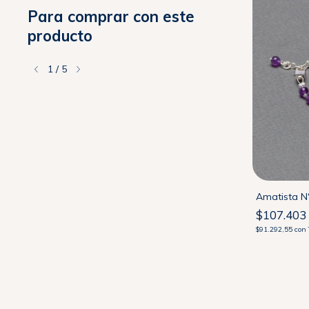
Para comprar con este
producto
1
/
5
Rosa Cuarzo N° 6 con Cierre de Plata 925
Amatista N°
$110.000
$107.403
$93.500
con
Transferencia
$91.292,55
con