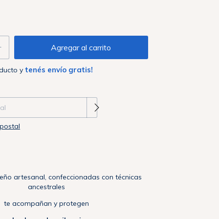
tenés envío gratis!
oducto y
 CP:
Cambiar CP
postal
seño artesanal, confeccionadas con técnicas
ancestrales
te acompañan y protegen