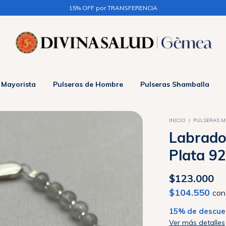
15% OFF por TRANSFERENCIA
 Mayorista
Pulseras de Hombre
Pulseras Shamballa
INICIO
/
PULSERAS M
Labrador
Plata 9
$123.000
$104.550
con
15% de descue
Ver más detalles