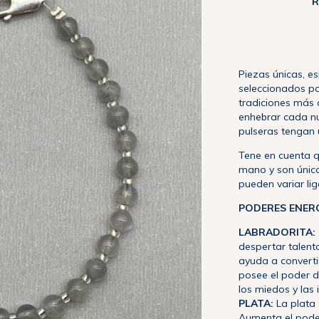
R
Piezas únicas, e
seleccionados pa
tradiciones más 
enhebrar cada nu
pulseras tengan u
Tene en cuenta q
mano y son única
pueden variar li
PODERES ENER
LABRADORITA:
despertar talent
ayuda a converti
posee el poder d
los miedos y las
PLATA:
La plata 
Aumenta el poder