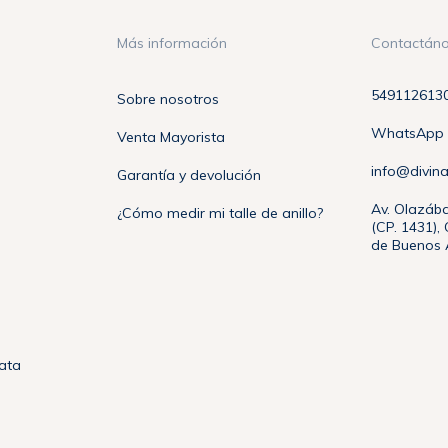
Más información
Contactán
549112613
Sobre nosotros
WhatsApp +
Venta Mayorista
info@divin
Garantía y devolución
Av. Olazába
¿Cómo medir mi talle de anillo?
(CP. 1431)
de Buenos A
lata