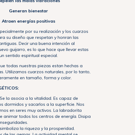
epelen las malas vibraciones
Generan bienestar
Atraen energías positivas
specialmente por su realización y los cuarzos
ra su diseño que respetan y honran las
antiguas. Decir una buena intención al
evo guijarro, es lo que hace que llevar estas
n sentido espiritual especial.
ue todas nuestras piezas estan hechas a
s. Utilizamos cuarzos naturales, por lo tanto,
geramente en tamaño, forma y color.
GÉTICOS:
Se la asocia a la vitalidad. Es capaz de
os dormidos y sacarlos a la superficie. Nos
rnos en seres muy activos. La labradorita
e animar todos los centros de energía. Disipa
 inseguridades.
simboliza la riqueza y la prosperidad.
 de las gemas. La actividad mental se