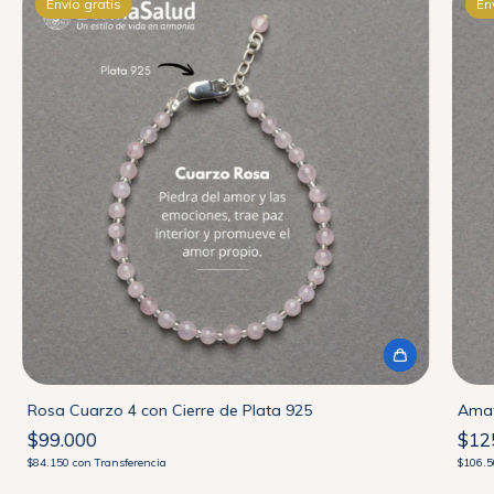
Envío gratis
En
Rosa Cuarzo 4 con Cierre de Plata 925
Amat
$99.000
$12
$84.150
con
Transferencia
$106.