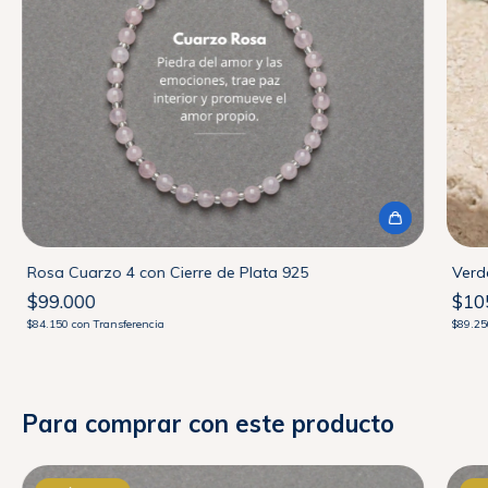
Rosa Cuarzo 4 con Cierre de Plata 925
Verd
$99.000
$10
$84.150
con
Transferencia
$89.2
Para comprar con este producto