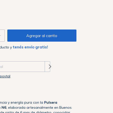
tenés envío gratis!
oducto y
 CP:
Cambiar CP
postal
ancia y energía pura con la
Pulsera
a N6
, elaborada artesanalmente en Buenos
s de pirita de 6 mm de diámetro, conocidas