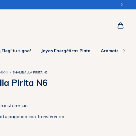
OTAS sin interés en +$150.000
¡Elegí tu signo!
Joyas Energéticas Plata
Aromaterapia
VARÓN
/
SHAMBALLA PIRITA N6
la Pirita N6
ransferencia
nto
pagando con Transferencia