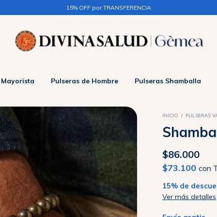
3 CUOTAS sin interés en + $50.000 / 6 CU
 Mayorista
Pulseras de Hombre
Pulseras Shamballa
INICIO
/
PULSERAS 
Shambal
$86.000
$73.100
con
T
15% de descue
Ver más detalles