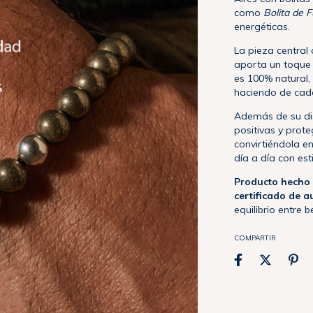
como
Bolita de 
energéticas.
La pieza central
aporta un toque d
es 100% natural, 
haciendo de cada
Además de su dis
positivas y prote
convirtiéndola e
día a día con est
Producto hecho 
certificado de a
equilibrio entre b
COMPARTIR