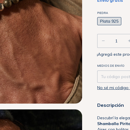
Envío gratis
PIEDRA
Plata 925
¡Agregá este pr
Entregas para el
MEDIOS DE ENVÍO
No sé mi código 
Descripción
Descubrí la eleg
Shamballa Pirit
Aires con bolita