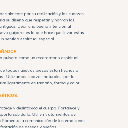
specialmente por su realización y los cuarzos
ra su diseño que respetan y honran las
antiguas. Decir una buena intención al
evo guijarro, es lo que hace que llevar estas
n sentido espiritual especial.
SEÑADOR:
a pulsera como un recordatorio espiritual
ue todas nuestras piezas estan hechas a
s. Utilizamos cuarzos naturales, por lo
riar ligeramente en tamaño, forma y color.
GÉTICOS:
rotege y desintoxica el cuerpo. Fortalece y
porta sabiduría. Útil en tratamientos de
o.Fomenta la comunicación de las emociones,
festación de deseos y sueños.