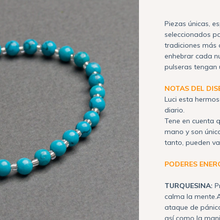
Piezas únicas, e
seleccionados pa
tradiciones más 
enhebrar cada nu
pulseras tengan u
NOTAS DEL DI
Luci esta hermos
diario.
Tene en cuenta q
mano y son única
tanto, pueden va
PODERES ENER
TURQUESINA:
P
calma la mente.A
ataque de pánic
así como la mani