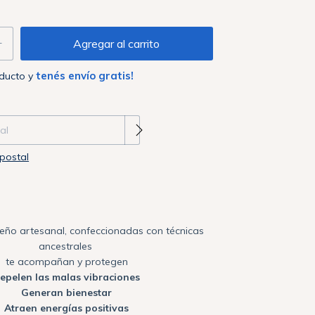
tenés envío gratis!
oducto y
 CP:
Cambiar CP
postal
seño artesanal, confeccionadas con técnicas
ancestrales
te acompañan y protegen
epelen las malas vibraciones
Generan bienestar
Atraen energías positivas