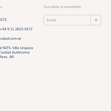
os
Suscribite al newsletter
0172
54 9 11 2613-0172
asalud.com.ar
l 5075, Villa Urquiza
, Ciudad Autónoma
ires, AR