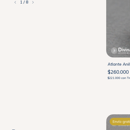
1
/
8
Atlante Pulsera en Plata 925
Atlante Ani
$850.000
$260.000
$722.500
con
Transferencia
$221.000
con
Tr
Envío gratis
Envío grat