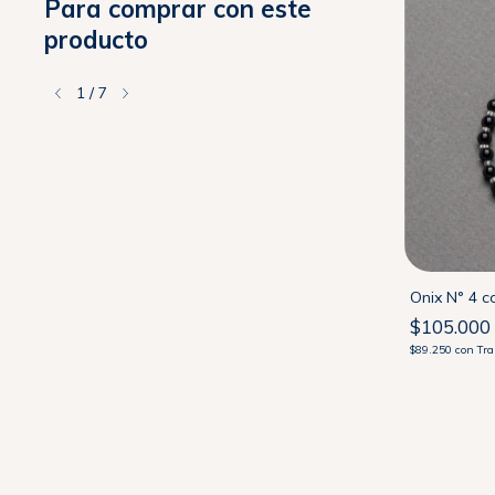
Para comprar con este
producto
1
/
7
ta
Labradorita N4 con Cierre de Plata 925
Onix N° 4 c
$123.000
$105.000
$104.550
con
Transferencia
$89.250
con
Tra