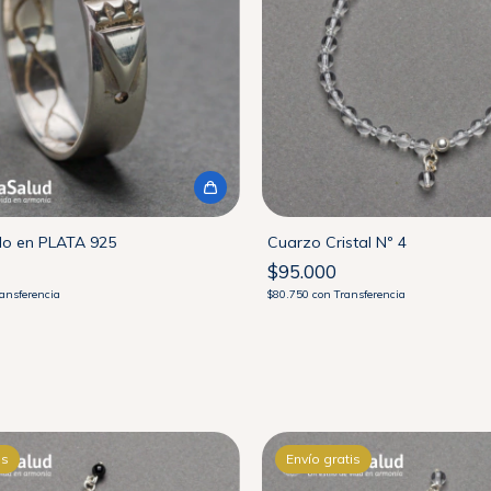
llo en PLATA 925
Cuarzo Cristal Nº 4
$95.000
ansferencia
$80.750
con
Transferencia
is
Envío gratis