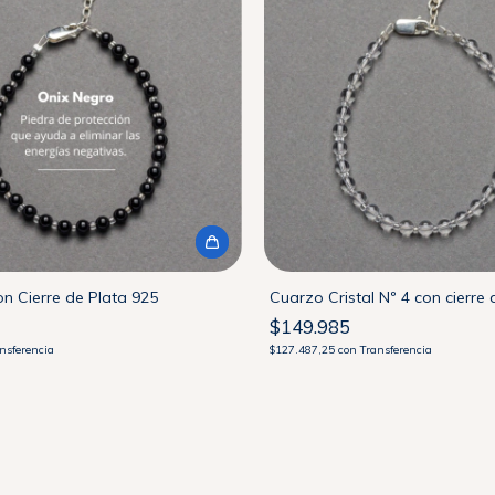
on Cierre de Plata 925
Cuarzo Cristal Nº 4 con cierre 
$149.985
nsferencia
$127.487,25
con
Transferencia