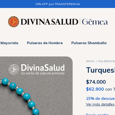
15% OFF por TRANSFERENCIA
 Mayorista
Pulseras de Hombre
Pulseras Shamballa
INICIO
/
PULSERAS M
Turques
$74.000
$62.900
con
T
15% de descue
Ver más detalles