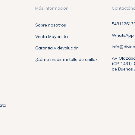
Más información
Contactán
549112613
Sobre nosotros
WhatsApp +
Venta Mayorista
info@divin
Garantía y devolución
Av. Olazába
¿Cómo medir mi talle de anillo?
(CP. 1431)
de Buenos A
lata