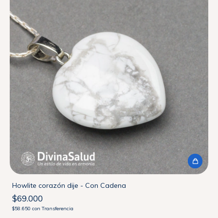
Howlite corazón dije - Con Cadena
$69.000
$58.650
con
Transferencia