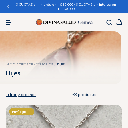
3 CUOTAS sin interés en + $50.000 / 6 CUOTAS sin interés en
+$150.000
INICIO
/
TIPOS DE ACCESORIOS
/
DIJES
Dijes
Filtrar y ordenar
63 productos
Envío gratis