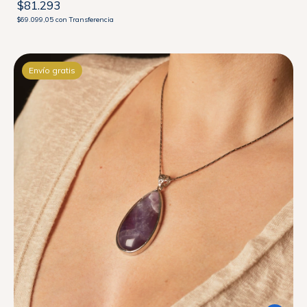
$81.293
$69.099,05
con
Transferencia
Envío gratis