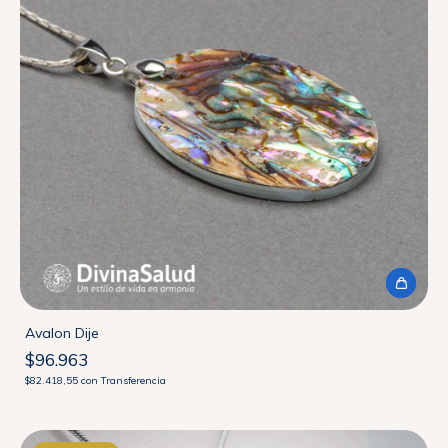
Avalon Dije
$96.963
$82.418,55
con
Transferencia