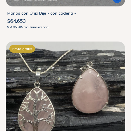
Manos con Ónix Dije - con cadena -
$64.653
$54.955,05
con
Transferencia
Envío gratis