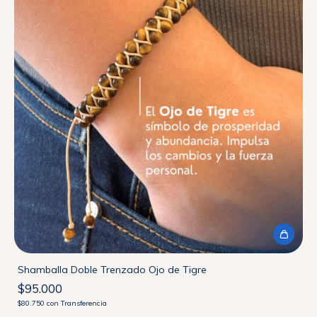
Shamballa Doble Trenzado Ojo de Tigre
$95.000
$80.750
con
Transferencia