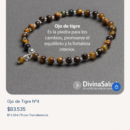
Ojo de Tigre N°4
$83.535
$71.004,75
con
Transferencia