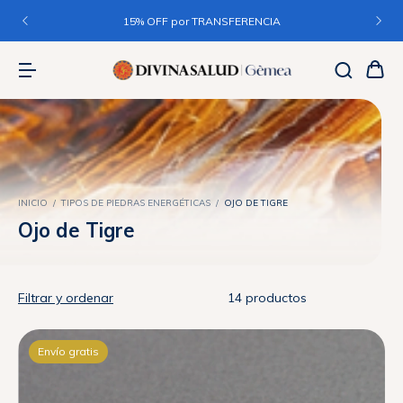
3 CUOTAS sin interés en + $50.000 / 6 CUOTAS sin interés en
+$150.000
INICIO
/
TIPOS DE PIEDRAS ENERGÉTICAS
/
OJO DE TIGRE
Ojo de Tigre
Filtrar y ordenar
14 productos
Envío gratis