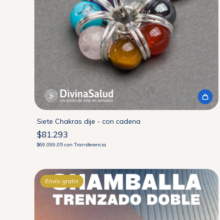
Siete Chakras dije - con cadena
$81.293
$69.099,05
con
Transferencia
Envío gratis