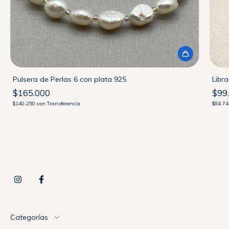
Pulsera de Perlas 6 con plata 925
Libr
$165.000
$99
$140.250
con
Transferencia
$84.7
Categorías