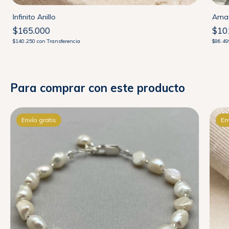
Infinito Anillo
Amat
$165.000
$10
$140.250
con
Transferencia
$86.4
Para comprar con este producto
Envío gratis
En