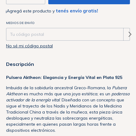
tenés envío gratis!
¡Agregá este producto y
Entregas para el CP:
MEDIOS DE ENVÍO
Cambiar CP
No sé mi código postal
Descripción
Pulsera Aktheon: Elegancia y Energía Vital en Plata 925
Imbuida de la sabiduría ancestral Greco-Romana, la
Pulsera
Aktheon
es mucho más que una joya estética; es un
poderoso
activador de la energía vital
. Diseñada con un concepto que
sigue el trayecto de los Nadis y Meridianos de la Medicina
Tradicional China a través de la muñeca, esta pieza única
desbloquea y neutraliza las sobrecargas energéticas,
especialmente en quienes pasan largas horas frente a
dispositivos electrónicos.