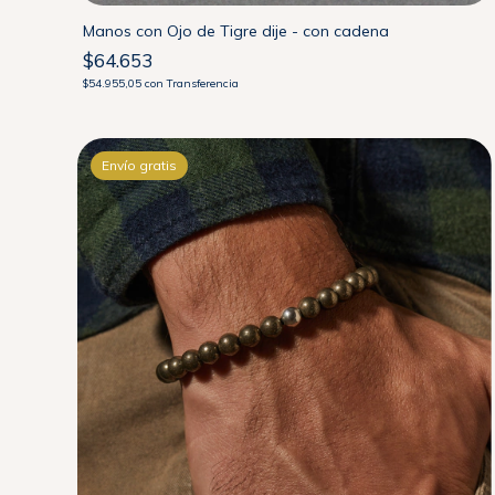
Manos con Ojo de Tigre dije - con cadena
$64.653
$54.955,05
con
Transferencia
Envío gratis