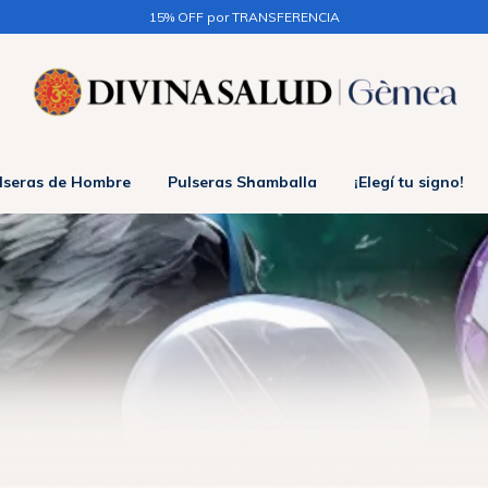
3 CUOTAS sin interés en + $50.000 / 6 CUOTAS sin interés en +$150.000
lseras de Hombre
Pulseras Shamballa
¡Elegí tu signo!