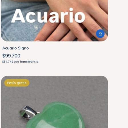
Acuario Signo
$99.700
$84.745
con
Transferencia
Envío gratis