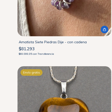
Amatista Siete Piedras Dije - con cadena
$81.293
$69.099,05
con
Transferencia
Envío gratis