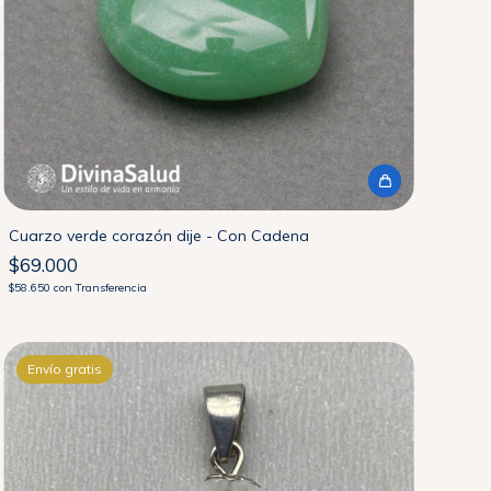
Cuarzo verde corazón dije - Con Cadena
$69.000
$58.650
con
Transferencia
Envío gratis