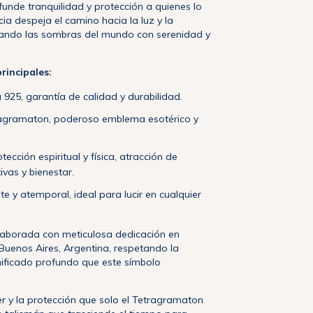
funde tranquilidad y protección a quienes lo
cia despeja el camino hacia la luz y la
tando las sombras del mundo con serenidad y
principales:
a 925, garantía de calidad y durabilidad.
ragramaton, poderoso emblema esotérico y
otección espiritual y física, atracción de
ivas y bienestar.
e y atemporal, ideal para lucir en cualquier
laborada con meticulosa dedicación en
 Buenos Aires, Argentina, respetando la
gnificado profundo que este símbolo
r y la protección que solo el Tetragramaton