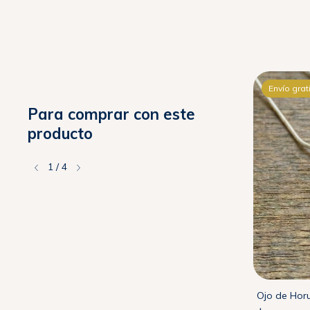
Envío gratis
Envío grat
Para comprar con este
producto
1
/
4
Flor de La Vida, Dije mediano en Plata 925
Ojo de Horu