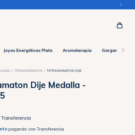
Joyas Energéticas Plata
Aromaterapia
Gargantillas y 
CIALES
/
TETRAGRAMATON
/
TETRAGRAMATON DIJE
amaton Dije Medalla -
25
Transferencia
nto
pagando con Transferencia