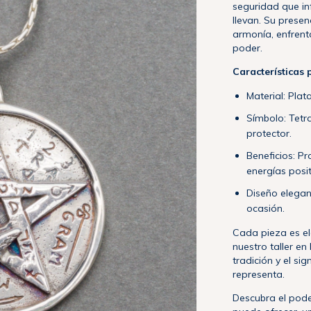
seguridad que in
llevan. Su presen
armonía, enfren
poder.
Características 
Material: Plat
Símbolo: Tet
protector.
Beneficios: Pr
energías posit
Diseño elegant
ocasión.
Cada pieza es e
nuestro taller en
tradición y el si
representa.
Descubra el pode