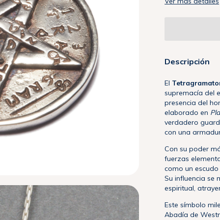
Ver más detalles
Descripción
El
Tetragramato
supremacía del e
presencia del ho
elaborado en
Pl
verdadero guardi
con una armadura
Con su poder mág
fuerzas elemental
como un escudo i
Su influencia se 
espiritual, atray
Este símbolo mile
Abadía de Westmi