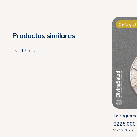
Envío gratis
Envío grat
Productos similares
1
/
5
Rosa Cuarzo, Cristal Cuarzo y Perla
Tetragramat
$94.300
$225.000
$80.155
con
Transferencia
$191.250
con
Tr