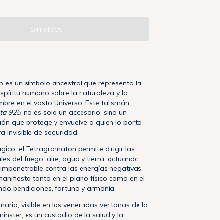
n
es un símbolo ancestral que representa la
spíritu humano sobre la naturaleza y la
mbre en el vasto Universo. Este talismán,
ata 925
, no es solo un accesorio, sino un
án que protege y envuelve a quien lo porta
 invisible de seguridad.
ico, el Tetragramaton permite dirigir las
es del fuego, aire, agua y tierra, actuando
mpenetrable contra las energías negativas.
manifiesta tanto en el plano físico como en el
endo bendiciones, fortuna y armonía.
nario, visible en las veneradas ventanas de la
nster, es un custodio de la salud y la