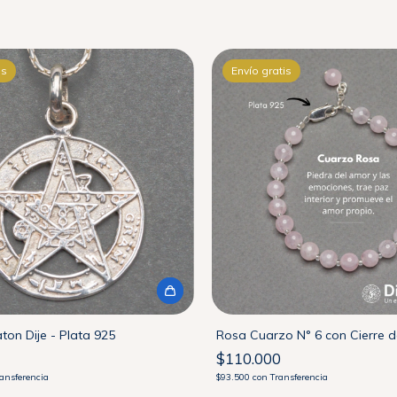
is
Envío gratis
on Dije - Plata 925
Rosa Cuarzo N° 6 con Cierre d
$110.000
ansferencia
$93.500
con
Transferencia