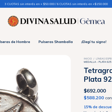
3 CUOTAS sin interés en + $50.000 / 6 CUOTAS sin interés en +$150.000
lseras de Hombre
Pulseras Shamballa
¡Elegí tu signo!
INICIO
/
LÍNEAS ESPE
MEDALLA - PLATA 925
Tetragr
Plata 9
$692.000
$588.200
con
15% de descue