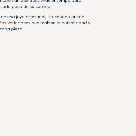
n talismán que trasciende el tiempo para
cada paso de su camino.
e de una joya artesanal, el acabado puede
as variaciones que realzan la autenticidad y
 cada pieza.